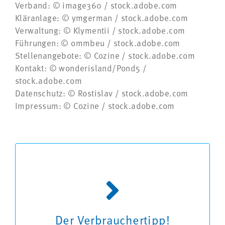
Verband: © image360 / stock.adobe.com
Kläranlage: © ymgerman
/ stock.adobe.com
Verwaltung: © Klymentii /
stock.adobe.com
Führungen: © ommbeu /
stock.adobe.com
Stellenangebote: © Cozine / stock.adobe.com
Kontakt: © wonderisland/Pond5 /
stock.adobe.com
Datenschutz:
©
Rostislav / stock.adobe.com
Impressum:
© Cozine / stock.adobe.com
Wasch- und Reinigungsmittel zu hoch
dosiert, wirken sich ebenfalls negativ auf
die Bakterien der Kläranlage aus.
Sie belasten nicht nur das Abwasser,
Der Verbrauchertipp!
sondern auch den Geldbeutel des