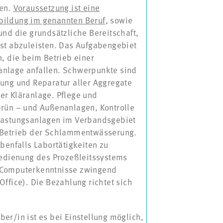
ten.
Voraussetzung ist eine
ildung im genannten Beruf
, sowie
und die grundsätzliche Bereitschaft,
nst abzuleisten. Das Aufgabengebiet
n, die beim Betrieb einer
nlage anfallen. Schwerpunkte sind
ung und Reparatur aller Aggregate
er Kläranlage. Pflege und
Grün – und Außenanlagen, Kontrolle
lastungsanlagen im Verbandsgebiet
 Betrieb der Schlammentwässerung.
ebenfalls Labortätigkeiten zu
Bedienung des Prozeßleitssystems
 Computerkenntnisse zwingend
Office). Die Bezahlung richtet sich
r/in ist es bei Einstellung möglich,