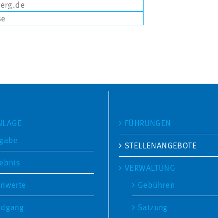
berg.de
se
SEITEN
NLAGE
FÜHRUNGEN
fgabe
STELLENANGEBOTE
ebnis
VERWALTUNG
nwerte
Gebühren
ndgang
Satzung