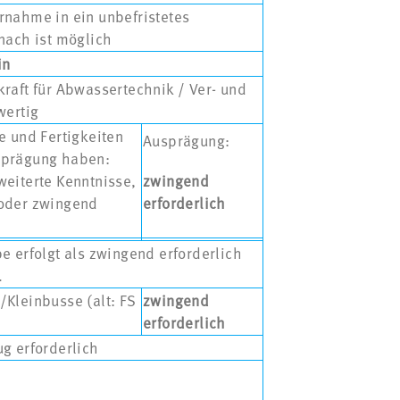
rnahme in ein unbefristetes
nach ist möglich
in
raft für Abwassertechnik / Ver- und
wertig
e und Fertigkeiten
Ausprägung:
sprägung haben:
eiterte Kenntnisse,
zwingend
oder zwingend
erforderlich
e erfolgt als zwingend erforderlich
.
Kleinbusse (alt: FS
zwingend
erforderlich
g erforderlich