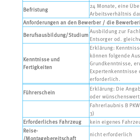
24 Monate, eine Übe
Befristung
Arbeitsverhältnis da
Anforderungen an den Bewerber / die Bewerber
Ausbildung zur Fachk
Berufsausbildung/Studium
Entsorger od. gleich
Erklärung: Kenntniss
können folgende Au
Kenntnisse und
Grundkenntnisse, erw
Fertigkeiten
Expertenkenntnisse 
erforderlich.
Erklärung: Die Angab
Führerschein
oder wünschenswert
Fahrerlaubnis B PKW/
3)
Erforderliches Fahrzeug
kein eigenes Fahrzeu
Reise-
nicht erforderlich
/Montagebereitschaft