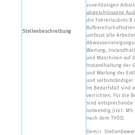
zuverlässigen Arbei
abgeschlossene Ausb
die Fahrerlaubnis B 
Rufbereitschaftsdie
Stellenbeschreibung
umfasst alle Arbeite
Abwasserreinigungsa
Wartung, Instandhalt
und Maschinen auf d
Instandhaltung der 
und Wartung der Ent
und selbstständiger
Im Bedarfsfall sind 
verrichten. Für die 
sind entsprechende
notwendig (incl. MS-
nach dem TVÖD.
Dem/r Stellenbewerbe