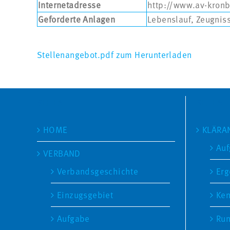
Internetadresse
http://www.av-kron
Geforderte Anlagen
Lebenslauf, Zeugnis
Stellenangebot.pdf zum Herunterladen
SEITEN
SEITEN
HOME
KLÄRA
Au
VERBAND
Verbandsgeschichte
Erg
Einzugsgebiet
Ken
Aufgabe
Ru