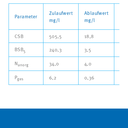
Zulaufwert
Ablaufwert
gen
Parameter
mg/l
mg/l
mg
CSB
505,5
18,8
33
BSB
240,3
3,5
10
5
N
34,0
4,0
4,8
anorg
P
6,2
0,36
0,5
ges
SEITEN