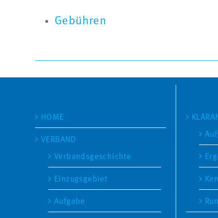
Gebühren
SEITEN
SEITEN
HOME
KLÄRA
Au
VERBAND
Verbandsgeschichte
Erg
Einzugsgebiet
Ken
Aufgabe
Ru