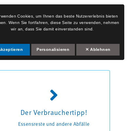
rwenden Cookies, um Ihnen das beste Nutzererlebnis bieten
nen. Wenn Sie fortfahren, diese Seite zu verwenden, nehmen
TUNG
FÜHRUNGEN
STELLENANGEBOTE
KONTAKT
wir an, dass Sie damit einverstanden sind.
Akzeptieren
Personalisieren
✕ Ablehnen
Essensreste und andere Abfälle können die
Kanäle verstopfen und tragen zudem zur
Verbreitung von Ratten bei. Da diese
Krankheiten übertragen, sollten Abfälle und
Der Verbrauchertipp!
Essensreste in die Restmülltonne und
keinesfalls in die Toilette geschüttet
Essensreste und andere Abfälle
werden.