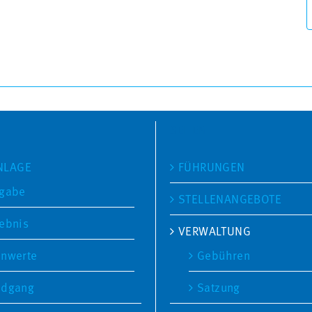
SEITEN
NLAGE
FÜHRUNGEN
fgabe
STELLENANGEBOTE
ebnis
VERWALTUNG
nwerte
Gebühren
ndgang
Satzung